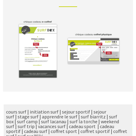
cours surf
|
initiation surf
|
sejour sportif
|
sejour
surf
|
stage surf
|
apprendre le surf
|
surf biarritz
|
surf
box
|
surf camp
|
surf lacanau
|
surf la torche
|
weekend
surf
|
surf trip
|
vacances surf
|
cadeau sport
|
cadeau
sportif
|
cadeau surf
|
coffret sport
|
coffret sportif
|
coffret
surf
|
surf sur Wiki