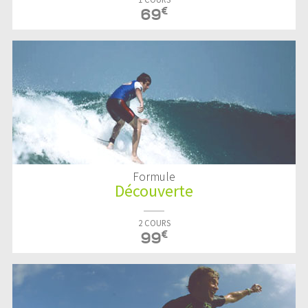
€
69
Formule
Découverte
2 COURS
€
99