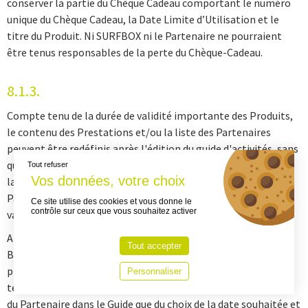
conserver la partie du Chèque Cadeau comportant le numéro
unique du Chèque Cadeau, la Date Limite d’Utilisation et le
titre du Produit. Ni SURFBOX ni le Partenaire ne pourraient
être tenus responsables de la perte du Chèque-Cadeau.
8.1.3.
Compte tenu de la durée de validité importante des Produits,
le contenu des Prestations et/ou la liste des Partenaires
peuvent être redéfinis après l'édition du guide d'activités, sans
que la responsabilité de SURFBOX ne puisse être invoquée. De
Tout refuser
la même manière, le classement des établissements du
Partenaire est susceptible d’évoluer au cours de la date de
Ce site utilise des cookies et vous donne le
contrôle sur ceux que vous souhaitez activer
validité des Produits.
Ainsi, lors de la réservation d'une Prestation, il appartient au
Tout accepter
Bénéficiaire de vérifier le contenu précis de la Prestation
proposée ainsi que la liste des différents Partenaires. Compte
Personnaliser
tenu du rôle actif du Bénéficiaire tant en termes de sélection
du Partenaire dans le Guide que du choix de la date souhaitée et