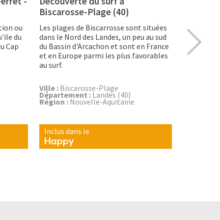
erret -
Découverte du surf à
Surfer à
Biscarosse-Plage (40)
Sur la dune
mer, avec u
ation ou
Les plages de Biscarrosse sont situées
Surf Schoo
'ile du
dans le Nord des Landes, un peu au sud
accueille 
du Cap
du Bassin d'Arcachon et sont en France
dynamique 
et en Europe parmi les plus favorables
au surf.
Ville :
Mimi
Départeme
Ville :
Biscarosse-Plage
Région :
No
Département :
Landes (40)
Région :
Nouvelle-Aquitaine
Inclus dans le
Inclus da
Happy
Happy