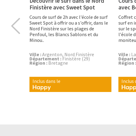
Découvrir le surf dans le Nord
Cours 
Finistère avec Sweet Spot
avec B
Cours de surf de 2h avec l'école de surf
Coffret 
Sweet Spot à offrir ou a s'offrir, dans le
surf en 
Nord Finistère sur les plages de
sur le s
Penfoul, les Blancs Sablons et du
l'école 
Minou..
moniteu
Ville :
Argenton, Nord Finistère
Ville :
La
Département :
Finistère (29)
Départe
Région :
Bretagne
Région 
Inclus dans le
Inclus 
Happy
Hap