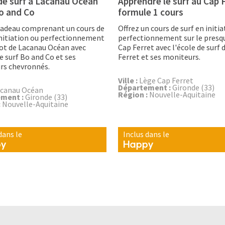
de surf à Lacanau Ocean
Apprendre le surf au Cap F
o and Co
formule 1 cours
cadeau comprenant un cours de
Offrez un cours de surf en initi
initiation ou perfectionnement
perfectionnement sur le presqu
pot de Lacanau Océan avec
Cap Ferret avec l'école de surf 
de surf Bo and Co et ses
Ferret et ses moniteurs.
rs chevronnés.
Ville :
Lège Cap Ferret
Département :
Gironde (33)
canau Océan
Région :
Nouvelle-Aquitaine
ment :
Gironde (33)
:
Nouvelle-Aquitaine
dans le
Inclus dans le
py
Happy