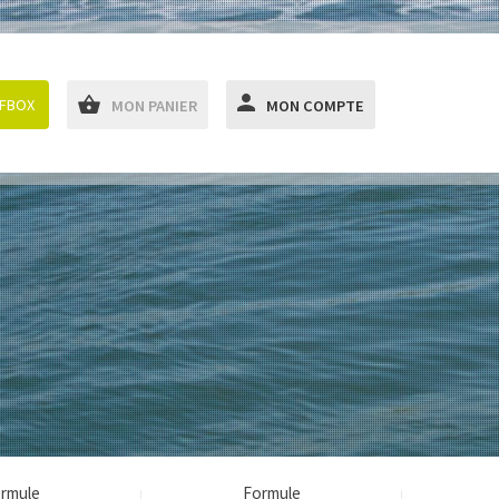
RFBOX
MON PANIER
MON COMPTE
rmule
Formule