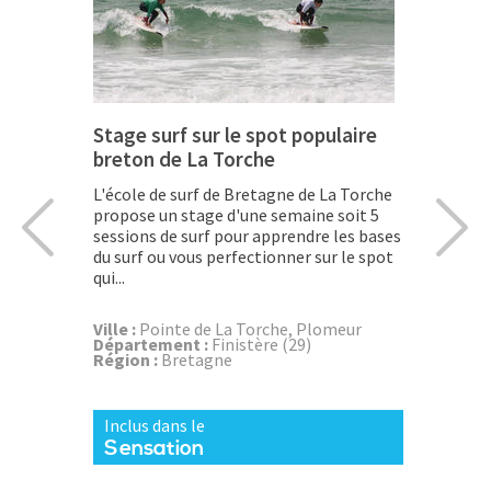
Stage surf sur le spot populaire
Offrez 
breton de La Torche
Plage
L'école de surf de Bretagne de La Torche
Coffret c
propose un stage d'une semaine soit 5
surf sur 
sessions de surf pour apprendre les bases
solution 
du surf ou vous perfectionner sur le spot
perfectio
qui...
reconnu.
Ville :
Pointe de La Torche, Plomeur
Ville :
Hou
Département :
Finistère (29)
Départem
Région :
Bretagne
Région :
Inclus dans le
Inclus d
Sensation
Sensa