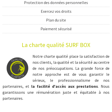
Protection des données personnelles
Exercez vos droits
Plan du site
Paiement sécurisé
Livraison
La charte qualité SURF BOX
cadeau sport
cadeau surf
Notre charte qualité place la satisfaction de
nos clients, la qualité et la sécurité au centre
coffret sport
de nos préoccupations. La grande force de
coffret sportif
notre approche est de vous garantir le
sérieux, le professionnalisme de nos
cadeau sportif
partenaires, et
la facilité d'accès aux prestations
. Nous
coffret surf
garantissons une rémunération juste et équitable à nos
partenaires.
cours surf
initiation surf