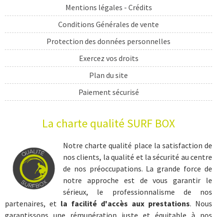
Mentions légales - Crédits
Conditions Générales de vente
Protection des données personnelles
Exercez vos droits
Plan du site
Paiement sécurisé
Livraison
La charte qualité SURF BOX
cadeau sport
cadeau surf
Notre charte qualité place la satisfaction de
nos clients, la qualité et la sécurité au centre
coffret sport
de nos préoccupations. La grande force de
coffret sportif
notre approche est de vous garantir le
sérieux, le professionnalisme de nos
cadeau sportif
partenaires, et
la facilité d'accès aux prestations
. Nous
coffret surf
garantissons une rémunération juste et équitable à nos