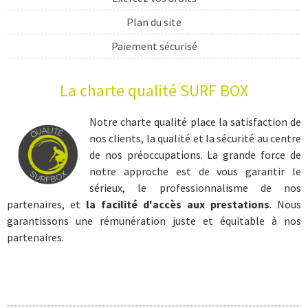
Plan du site
Paiement sécurisé
Livraison
La charte qualité SURF BOX
cadeau sport
cadeau surf
Notre charte qualité place la satisfaction de
nos clients, la qualité et la sécurité au centre
coffret sport
de nos préoccupations. La grande force de
coffret sportif
notre approche est de vous garantir le
sérieux, le professionnalisme de nos
cadeau sportif
partenaires, et
la facilité d'accès aux prestations
. Nous
coffret surf
garantissons une rémunération juste et équitable à nos
partenaires.
cours surf
initiation surf
séjour sportif