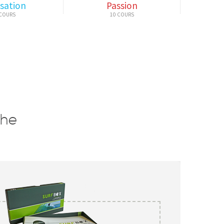
sation
Passion
che