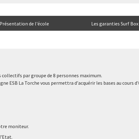
Présentation de l'école
Les garanties Surf Box
rs collectifs par groupe de 8 personnes maximum.
agne ESB La Torche vous permettra d'acquérir les bases au cours d'u
otre moniteur.
'Etat.