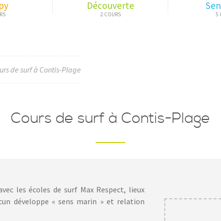
py
Découverte
Sen
rs de surf à Contis-Plage
Cours de surf à Contis-Plage
vec les écoles de surf Max Respect, lieux
cun développe « sens marin » et relation