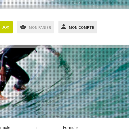
RFBOX
MON PANIER
MON COMPTE
rmule
Formule