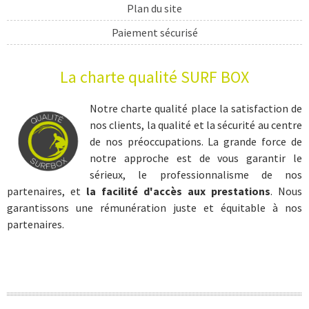
Plan du site
Paiement sécurisé
Livraison
La charte qualité SURF BOX
cadeau sport
cadeau surf
Notre charte qualité place la satisfaction de
nos clients, la qualité et la sécurité au centre
coffret sport
de nos préoccupations. La grande force de
coffret sportif
notre approche est de vous garantir le
sérieux, le professionnalisme de nos
cadeau sportif
partenaires, et
la facilité d'accès aux prestations
. Nous
coffret surf
garantissons une rémunération juste et équitable à nos
partenaires.
cours surf
initiation surf
séjour sportif
séjour surf