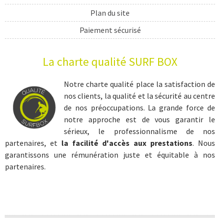
Plan du site
Paiement sécurisé
Livraison
La charte qualité SURF BOX
cadeau sport
cadeau surf
Notre charte qualité place la satisfaction de
nos clients, la qualité et la sécurité au centre
coffret sport
de nos préoccupations. La grande force de
coffret sportif
notre approche est de vous garantir le
sérieux, le professionnalisme de nos
cadeau sportif
partenaires, et
la facilité d'accès aux prestations
. Nous
coffret surf
garantissons une rémunération juste et équitable à nos
partenaires.
cours surf
initiation surf
séjour sportif
séjour surf